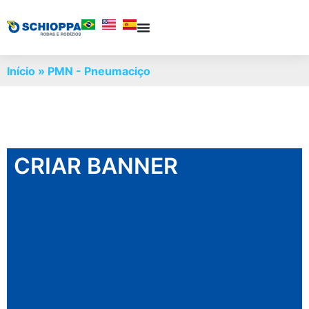
Início
»
PMN - Pneumaciço
CRIAR BANNER