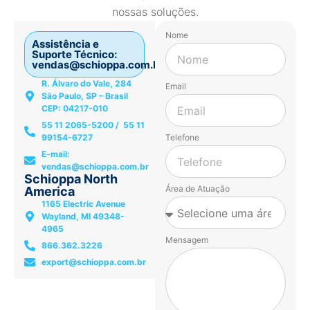
nossas soluções.
Nome
Assistência e
Suporte Técnico:
vendas@schioppa.com.br
R. Álvaro do Vale, 284
Email
São Paulo, SP – Brasil
CEP: 04217-010
55 11 2065-5200 / 55 11
99154-6727
Telefone
E-mail:
vendas@schioppa.com.br
Schioppa North
Área de Atuação
America
1165 Electric Avenue
Wayland, MI 49348-
4965
Mensagem
866.362.3226
export@schioppa.com.br