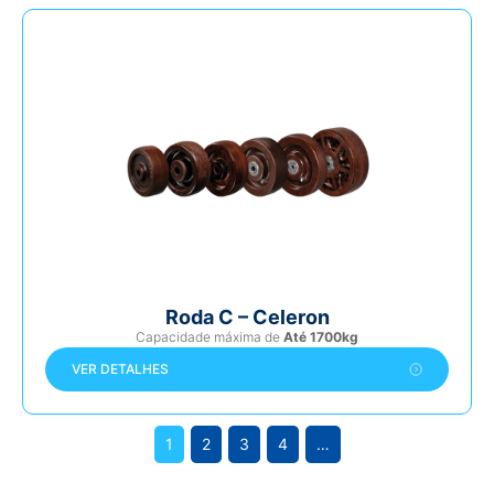
Roda C – Celeron
Capacidade máxima de
Até 1700kg
VER DETALHES
1
2
3
4
…