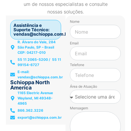
um de nossos especialistas e consulte
nossas soluções.
Nome
Assistência e
Suporte Técnico:
vendas@schioppa.com.br
R. Álvaro do Vale, 284
Email
São Paulo, SP – Brasil
CEP: 04217-010
55 11 2065-5200 / 55 11
99154-6727
Telefone
E-mail:
vendas@schioppa.com.br
Schioppa North
Área de Atuação
America
1165 Electric Avenue
Wayland, MI 49348-
4965
Mensagem
866.362.3226
export@schioppa.com.br