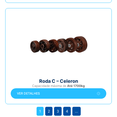
Roda C – Celeron
Capacidade máxima de
Até 1700kg
VER DETALHES
1
2
3
4
…