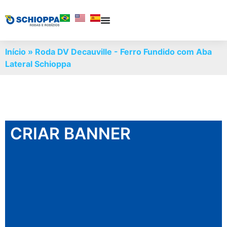
Início
»
Roda DV Decauville - Ferro Fundido com Aba
Lateral Schioppa
CRIAR BANNER