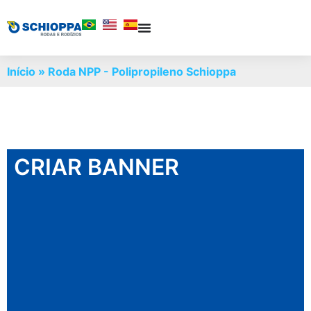
Início
»
Roda NPP - Polipropileno Schioppa
CRIAR BANNER