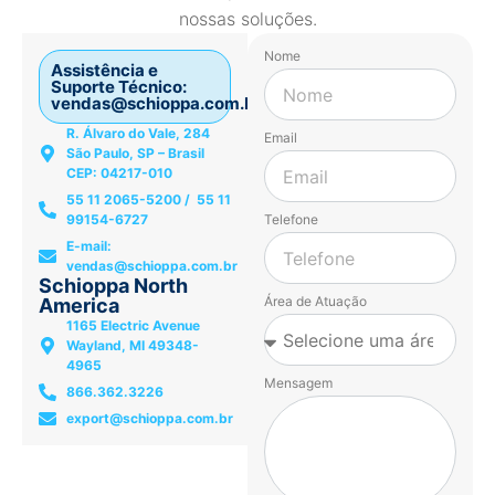
nossas soluções.
Nome
Assistência e
Suporte Técnico:
vendas@schioppa.com.br
R. Álvaro do Vale, 284
Email
São Paulo, SP – Brasil
CEP: 04217-010
55 11 2065-5200 / 55 11
99154-6727
Telefone
E-mail:
vendas@schioppa.com.br
Schioppa North
Área de Atuação
America
1165 Electric Avenue
Wayland, MI 49348-
4965
Mensagem
866.362.3226
export@schioppa.com.br