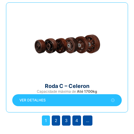
Roda C – Celeron
Capacidade máxima de
Até 1700kg
VER DETALHES
1
2
3
4
…