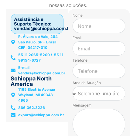
nossas soluções.
Nome
Assistência e
Suporte Técnico:
vendas@schioppa.com.br
R. Álvaro do Vale, 284
Email
São Paulo, SP – Brasil
CEP: 04217-010
55 11 2065-5200 / 55 11
99154-6727
Telefone
E-mail:
vendas@schioppa.com.br
Schioppa North
Área de Atuação
America
1165 Electric Avenue
Wayland, MI 49348-
4965
Mensagem
866.362.3226
export@schioppa.com.br