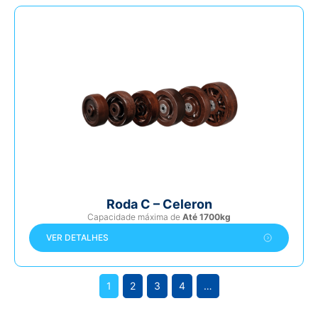
Roda C – Celeron
Capacidade máxima de
Até 1700kg
VER DETALHES
1
2
3
4
…