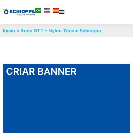
Início
»
Roda NTT - Nylon Técnic Schioppa
CRIAR BANNER