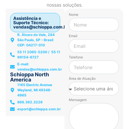
nossas soluções.
Nome
Assistência e
Suporte Técnico:
vendas@schioppa.com.br
R. Álvaro do Vale, 284
Email
São Paulo, SP – Brasil
CEP: 04217-010
55 11 2065-5200 / 55 11
99154-6727
Telefone
E-mail:
vendas@schioppa.com.br
Schioppa North
Área de Atuação
America
1165 Electric Avenue
Wayland, MI 49348-
4965
Mensagem
866.362.3226
export@schioppa.com.br