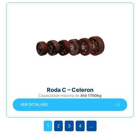
Roda C – Celeron
Capacidade máxima de
Até 1700kg
VER DETALHES
1
2
3
4
…