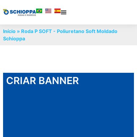
Início
»
Roda P SOFT - Poliuretano Soft Moldado
Schioppa
CRIAR BANNER