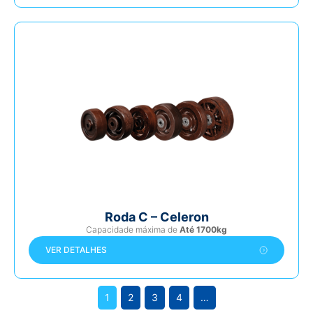
Roda C – Celeron
Capacidade máxima de
Até 1700kg
VER DETALHES
1
2
3
4
…