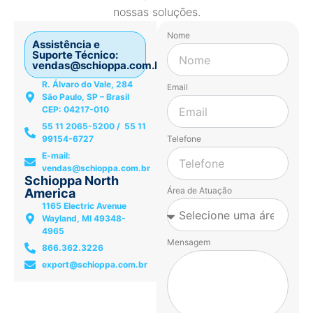
nossas soluções.
Nome
Assistência e
Suporte Técnico:
vendas@schioppa.com.br
R. Álvaro do Vale, 284
Email
São Paulo, SP – Brasil
CEP: 04217-010
55 11 2065-5200 / 55 11
99154-6727
Telefone
E-mail:
vendas@schioppa.com.br
Schioppa North
Área de Atuação
America
1165 Electric Avenue
Wayland, MI 49348-
4965
Mensagem
866.362.3226
export@schioppa.com.br