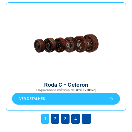
Roda C – Celeron
Capacidade máxima de
Até 1700kg
VER DETALHES
1
2
3
4
…