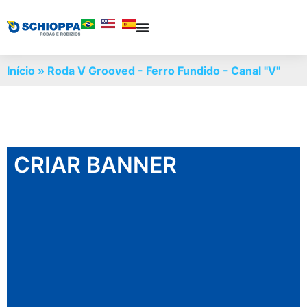
Início
»
Roda V Grooved - Ferro Fundido - Canal "V"
CRIAR BANNER