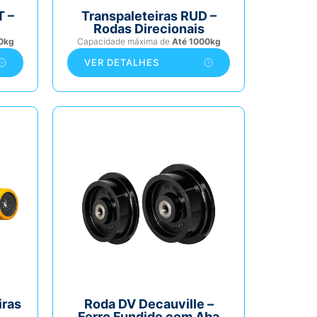
T –
Transpaleteiras RUD –
Rodas Direcionais
0kg
Capacidade máxima de
Até 1000kg
VER DETALHES
iras
Roda DV Decauville –
Ferro Fundido com Aba