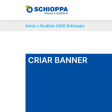
Início
»
Rodízio CMX Schioppa
CRIAR BANNER