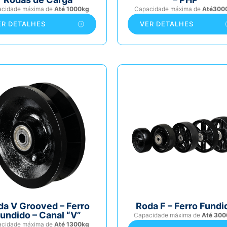
acidade máxima de
Até 1000kg
Capacidade máxima de
Até300
ER DETALHES
VER DETALHES
da V Grooved – Ferro
Roda F – Ferro Fundi
undido – Canal “V”
Capacidade máxima de
Até 300
acidade máxima de
Até 1300kg