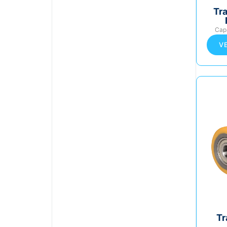
Tr
Cap
V
Tr