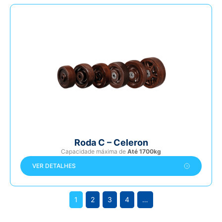
Roda C – Celeron
Capacidade máxima de
Até 1700kg
VER DETALHES
1
2
3
4
…