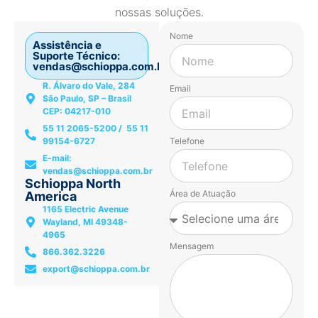
nossas soluções.
Nome
Assistência e
Suporte Técnico:
vendas@schioppa.com.br
R. Álvaro do Vale, 284
Email
São Paulo, SP – Brasil
CEP: 04217-010
55 11 2065-5200 / 55 11
99154-6727
Telefone
E-mail:
vendas@schioppa.com.br
Schioppa North
Área de Atuação
America
1165 Electric Avenue
Wayland, MI 49348-
4965
Mensagem
866.362.3226
export@schioppa.com.br