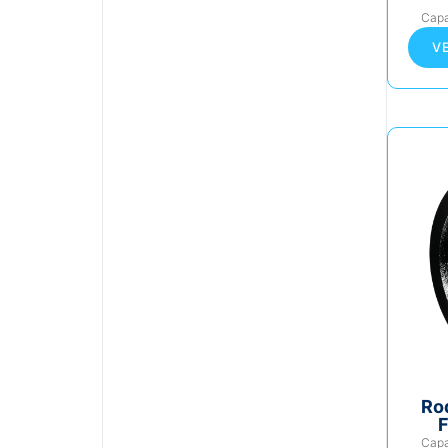
Cap
V
Ro
F
Cap