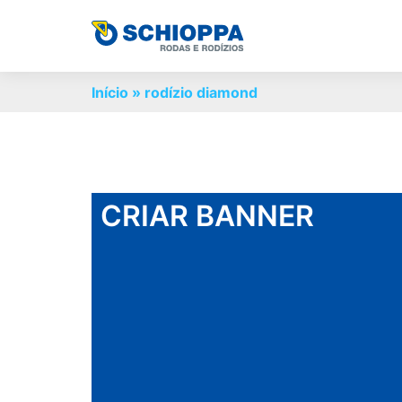
Início
»
rodízio diamond
CRIAR BANNER