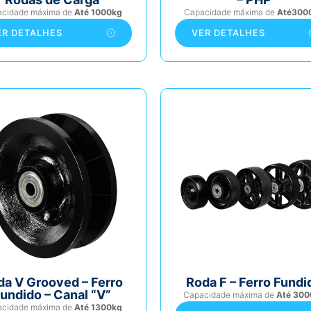
acidade máxima de
Até 1000kg
Capacidade máxima de
Até300
ER DETALHES
VER DETALHES
da V Grooved – Ferro
Roda F – Ferro Fundi
undido – Canal “V”
Capacidade máxima de
Até 300
acidade máxima de
Até 1300kg