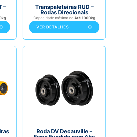
T –
Transpaleteiras RUD –
Rodas Direcionais
0kg
Capacidade máxima de
Até 1000kg
VER DETALHES
iras
Roda DV Decauville –
Ferro Fundido com Aba