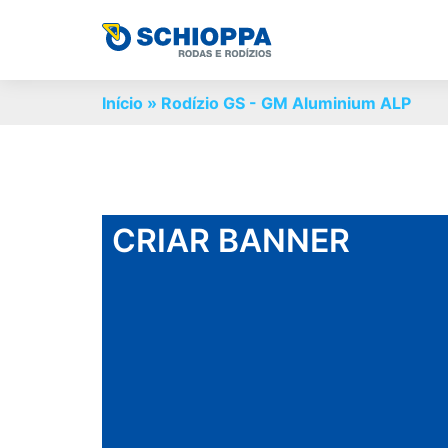
Início
»
Rodízio GS - GM Aluminium ALP
CRIAR BANNER