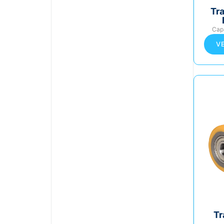
Tr
Cap
V
Tr