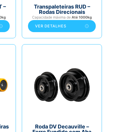
T –
Transpaleteiras RUD –
Rodas Direcionais
0kg
Capacidade máxima de
Até 1000kg
VER DETALHES
iras
Roda DV Decauville –
Ferro Fundido com Aba