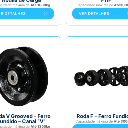
acidade máxima de
Até 1000kg
Capacidade máxima de
Até300
ER DETALHES
VER DETALHES
da V Grooved – Ferro
Roda F – Ferro Fundi
undido – Canal “V”
Capacidade máxima de
Até 300
acidade máxima de
Até 1300kg