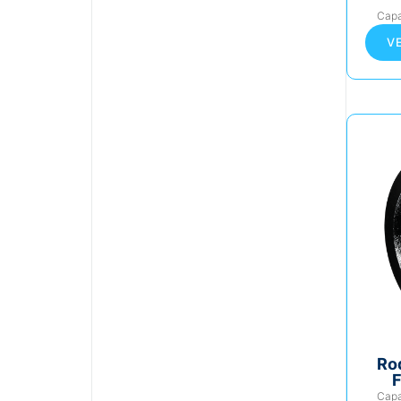
Cap
V
Ro
F
Cap