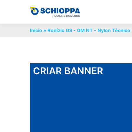
Início
»
Rodízio GS - GM NT - Nylon Técnico
CRIAR BANNER