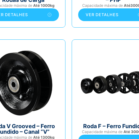
acidade máxima de
Até 1000kg
Capacidade máxima de
Até300
ER DETALHES
VER DETALHES
da V Grooved – Ferro
Roda F – Ferro Fundi
undido – Canal “V”
Capacidade máxima de
Até 300
acidade máxima de
Até 1300kg