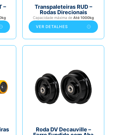
T –
Transpaleteiras RUD –
Rodas Direcionais
0kg
Capacidade máxima de
Até 1000kg
VER DETALHES
iras
Roda DV Decauville –
Ferro Fundido com Aba