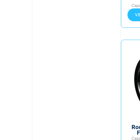
Cap
V
Ro
F
Cap