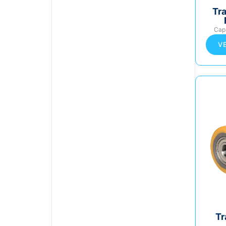
Tr
Cap
V
Tr