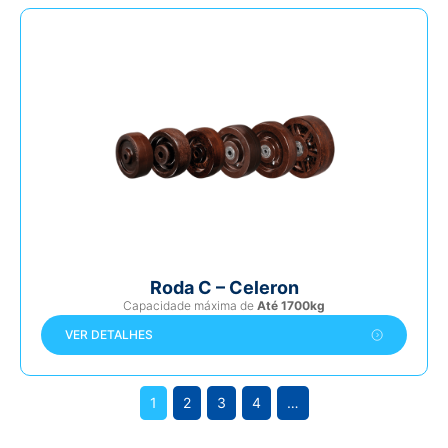
Roda C – Celeron
Capacidade máxima de
Até 1700kg
VER DETALHES
1
2
3
4
…