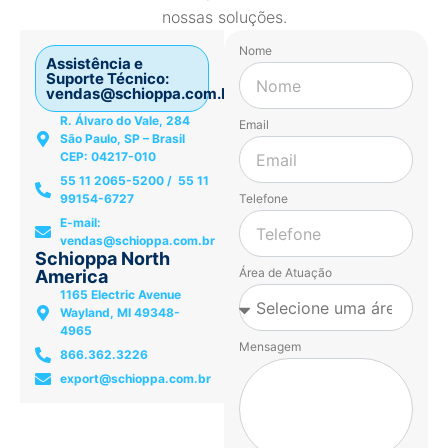
nossas soluções.
Nome
Assistência e
Suporte Técnico:
vendas@schioppa.com.br
R. Álvaro do Vale, 284
Email
São Paulo, SP – Brasil
CEP: 04217-010
55 11 2065-5200 / 55 11
99154-6727
Telefone
E-mail:
vendas@schioppa.com.br
Schioppa North
Área de Atuação
America
1165 Electric Avenue
Wayland, MI 49348-
4965
Mensagem
866.362.3226
export@schioppa.com.br