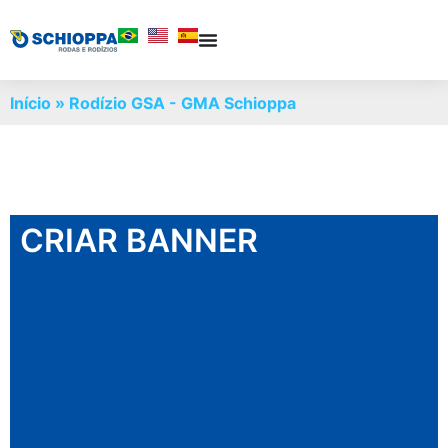
Início
»
Rodízio GSA - GMA Schioppa
CRIAR BANNER