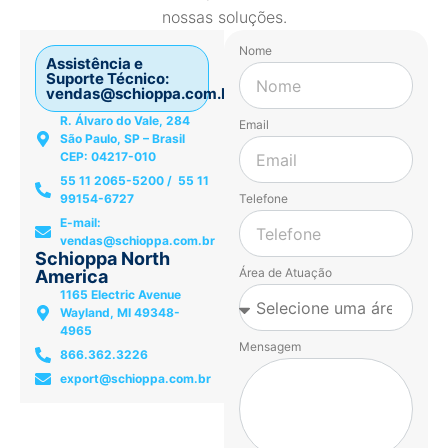
nossas soluções.
Nome
Assistência e
Suporte Técnico:
vendas@schioppa.com.br
R. Álvaro do Vale, 284
Email
São Paulo, SP – Brasil
CEP: 04217-010
55 11 2065-5200 / 55 11
99154-6727
Telefone
E-mail:
vendas@schioppa.com.br
Schioppa North
Área de Atuação
America
1165 Electric Avenue
Wayland, MI 49348-
4965
Mensagem
866.362.3226
export@schioppa.com.br