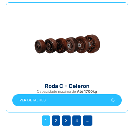
Roda C – Celeron
Capacidade máxima de
Até 1700kg
VER DETALHES
1
2
3
4
…