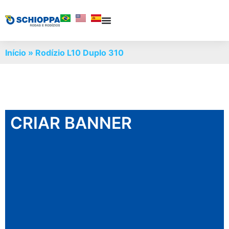
Início
»
Rodízio L10 Duplo 310
CRIAR BANNER