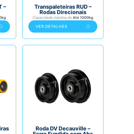
T –
Transpaleteiras RUD –
Rodas Direcionais
0kg
Capacidade máxima de
Até 1000kg
VER DETALHES
iras
Roda DV Decauville –
Ferro Fundido com Aba