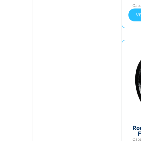
Cap
V
Ro
F
Cap