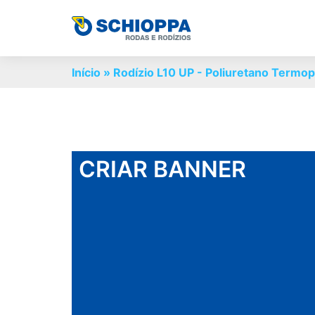
Início
»
Rodízio L10 UP - Poliuretano Termop
CRIAR BANNER