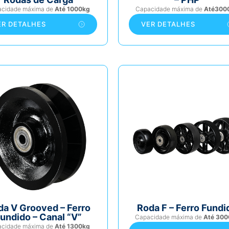
acidade máxima de
Até 1000kg
Capacidade máxima de
Até300
ER DETALHES
VER DETALHES
da V Grooved – Ferro
Roda F – Ferro Fundi
undido – Canal “V”
Capacidade máxima de
Até 300
acidade máxima de
Até 1300kg