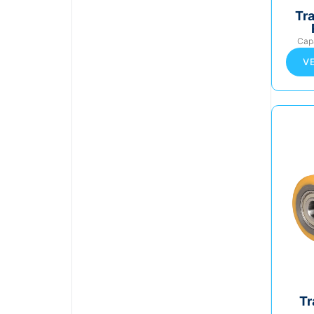
Tr
Cap
V
Tr