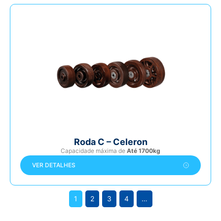
Roda C – Celeron
Capacidade máxima de
Até 1700kg
VER DETALHES
1
2
3
4
…