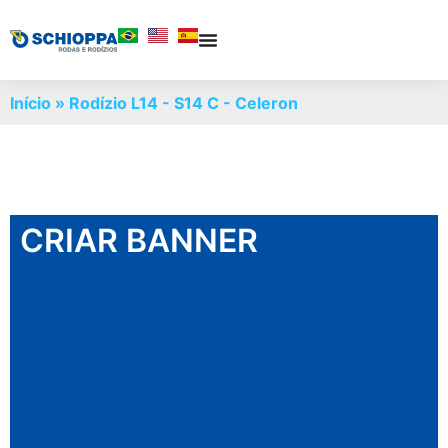
Início
»
Rodízio L14 - S14 C - Celeron
CRIAR BANNER