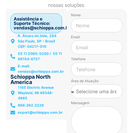
nossas soluções.
Nome
Assistência e
Suporte Técnico:
vendas@schioppa.com.br
R. Álvaro do Vale, 284
Email
São Paulo, SP – Brasil
CEP: 04217-010
55 11 2065-5200 / 55 11
99154-6727
Telefone
E-mail:
vendas@schioppa.com.br
Schioppa North
Área de Atuação
America
1165 Electric Avenue
Wayland, MI 49348-
4965
Mensagem
866.362.3226
export@schioppa.com.br