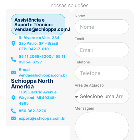
nossas soluções.
Nome
Assistência e
Suporte Técnico:
vendas@schioppa.com.br
R. Álvaro do Vale, 284
Email
São Paulo, SP – Brasil
CEP: 04217-010
55 11 2065-5200 / 55 11
99154-6727
Telefone
E-mail:
vendas@schioppa.com.br
Schioppa North
Área de Atuação
America
1165 Electric Avenue
Wayland, MI 49348-
4965
Mensagem
866.362.3226
export@schioppa.com.br