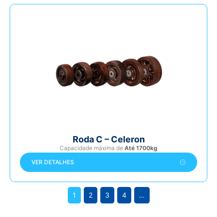
Roda C – Celeron
Capacidade máxima de
Até 1700kg
VER DETALHES
1
2
3
4
…