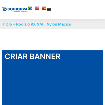
Início
»
Rodízio PX NM - Nylon Maciço
CRIAR BANNER