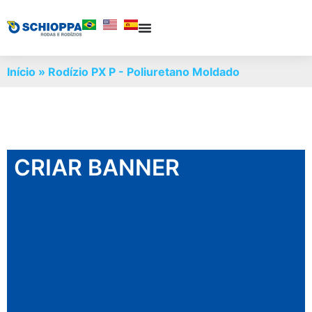
Início
»
Rodízio PX P - Poliuretano Moldado
CRIAR BANNER