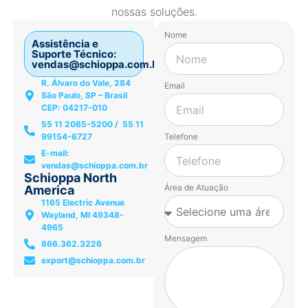
nossas soluções.
Nome
Assistência e
Suporte Técnico:
vendas@schioppa.com.br
R. Álvaro do Vale, 284
Email
São Paulo, SP – Brasil
CEP: 04217-010
55 11 2065-5200 / 55 11
99154-6727
Telefone
E-mail:
vendas@schioppa.com.br
Schioppa North
Área de Atuação
America
1165 Electric Avenue
Wayland, MI 49348-
4965
Mensagem
866.362.3226
export@schioppa.com.br