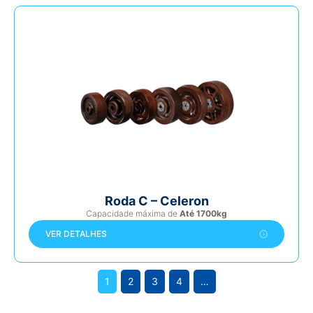
Roda C – Celeron
Capacidade máxima de
Até 1700kg
VER DETALHES
1
2
3
4
…