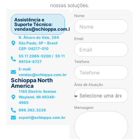
nossas soluções.
Nome
Assistência e
Suporte Técnico:
vendas@schioppa.com.br
R. Álvaro do Vale, 284
Email
São Paulo, SP – Brasil
CEP: 04217-010
55 11 2065-5200 / 55 11
99154-6727
Telefone
E-mail:
vendas@schioppa.com.br
Schioppa North
Área de Atuação
America
1165 Electric Avenue
Wayland, MI 49348-
4965
Mensagem
866.362.3226
export@schioppa.com.br