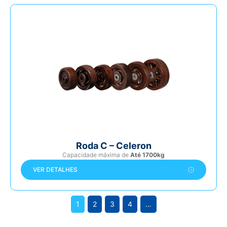
Roda C – Celeron
Capacidade máxima de
Até 1700kg
VER DETALHES
1
2
3
4
…