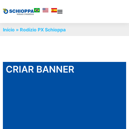
Início
»
Rodízio PX Schioppa
CRIAR BANNER