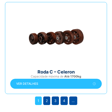
Roda C – Celeron
Capacidade máxima de
Até 1700kg
VER DETALHES
1
2
3
4
…