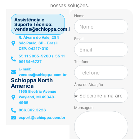
nossas soluções.
Nome
Assistência e
Suporte Técnico:
vendas@schioppa.com.br
R. Álvaro do Vale, 284
Email
São Paulo, SP – Brasil
CEP: 04217-010
55 11 2065-5200 / 55 11
99154-6727
Telefone
E-mail:
vendas@schioppa.com.br
Schioppa North
Área de Atuação
America
1165 Electric Avenue
Wayland, MI 49348-
4965
Mensagem
866.362.3226
export@schioppa.com.br