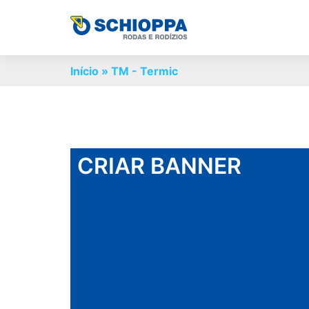
Início
»
TM - Termic
CRIAR BANNER