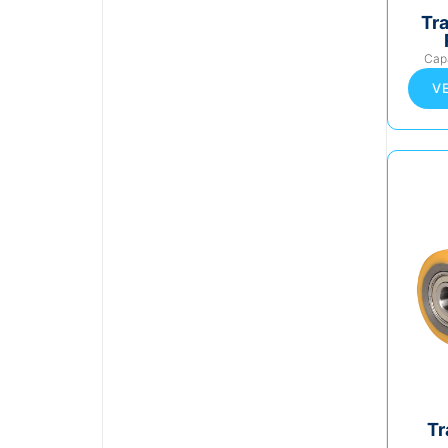
Tr
Cap
V
Tr