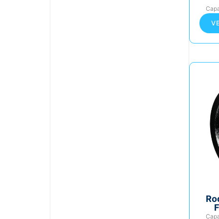
Cap
V
Ro
F
Cap