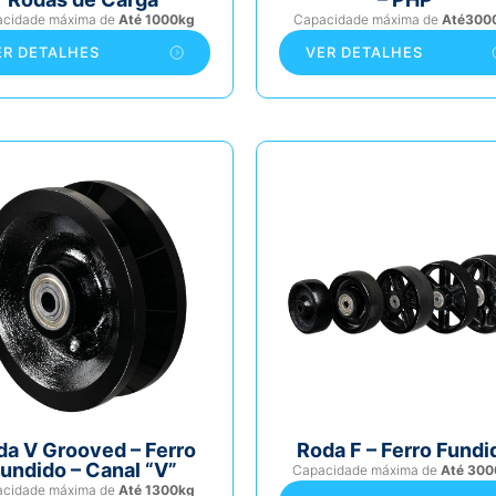
acidade máxima de
Até 1000kg
Capacidade máxima de
Até300
ER DETALHES
VER DETALHES
da V Grooved – Ferro
Roda F – Ferro Fundi
undido – Canal “V”
Capacidade máxima de
Até 300
acidade máxima de
Até 1300kg