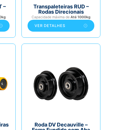
T –
Transpaleteiras RUD –
Rodas Direcionais
0kg
Capacidade máxima de
Até 1000kg
VER DETALHES
iras
Roda DV Decauville –
Ferro Fundido com Aba