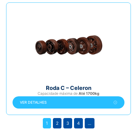
Roda C – Celeron
Capacidade máxima de
Até 1700kg
VER DETALHES
1
2
3
4
…