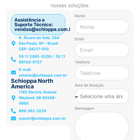
nossas soluções.
Nome
Assistência e
Suporte Técnico:
vendas@schioppa.com.br
R. Álvaro do Vale, 284
Email
São Paulo, SP – Brasil
CEP: 04217-010
55 11 2065-5200 / 55 11
99154-6727
Telefone
E-mail:
vendas@schioppa.com.br
Schioppa North
Área de Atuação
America
1165 Electric Avenue
Wayland, MI 49348-
4965
Mensagem
866.362.3226
export@schioppa.com.br